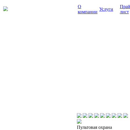
О
Прай
Услуги
компании
лист
Пультовая охрана