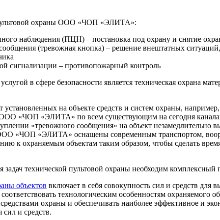
 пультовой охраны ООО «ЧОП «ЭЛИТА»:
ного наблюдения (ПЦН) – постановка под охрану и снятие охра
сообщения (тревожная кнопка) – решение внештатных ситуаций,
чика
ой сигнализации – противопожарный контроль
услугой в сфере безопасности является техническая охрана ма
 установленных на объекте средств и систем охраны, например
ООО «ЧОП «ЭЛИТА» по всем существующим на сегодня каналам 
ступлении «тревожного сообщения» на объект незамедлительно 
Р ООО «ЧОП «ЭЛИТА» оснащены современным транспортом, воо
нию к охраняемым объектам таким образом, чтобы сделать врем
 задач технической пультовой охраны необходим комплексный 
раны объектов
включает в себя совокупность сил и средств для
соответствовать технологическим особенностям охраняемого об
средствами охраны и обеспечивать наиболее эффективное и эк
сил и средств.