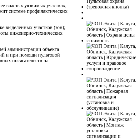
лее важных уязвимых участках,
жит системе профилактических
е выделенных участков (зон);
аботы инженерно-технических
лей администрации объекта
тий и при помощи пультовой
вных посягательств на