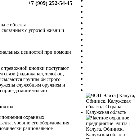
+7 (909) 252-54-45
ны с объекта
 связанных с угрозой жизни и
териальных ценностей при помощи
, с тревожной кнопки поступают
связи (радиоканал, телефон,
высылаются группы быстрого
ружены служебным оружием и
я приезда минимально
подход.
 выполнения охранных
ъекта, уровню его оборудования
ономически рациональное